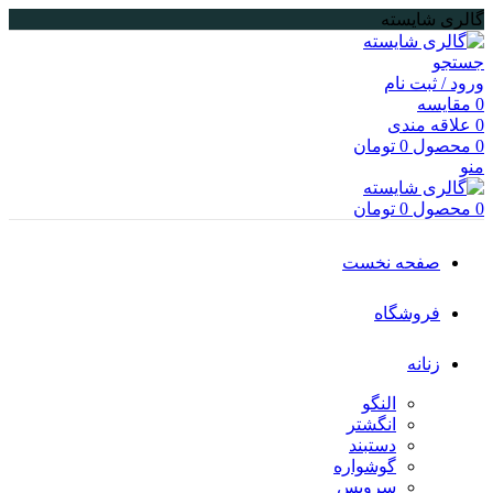
گالری شایسته
جستجو
ورود / ثبت نام
0
مقایسه
0
علاقه مندی
0
محصول
0
تومان
منو
0
محصول
0
تومان
صفحه نخست
فروشگاه
زنانه
النگو
انگشتر
دستبند
گوشواره
سرویس