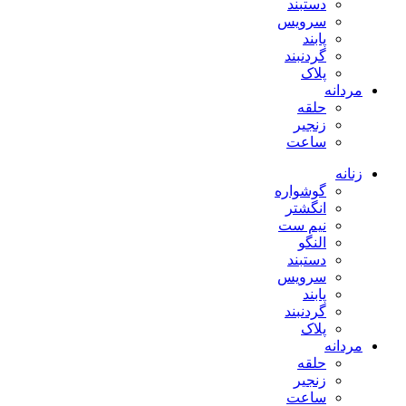
دستبند
سرویس
پابند
گردنبند
پلاک
مردانه
حلقه
زنجیر
ساعت
زنانه
گوشواره
انگشتر
نیم ست
النگو
دستبند
سرویس
پابند
گردنبند
پلاک
مردانه
حلقه
زنجیر
ساعت