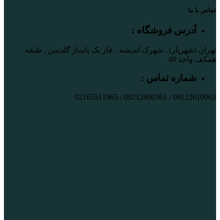
تماس با ما
آدرس فروشگاه :
تهران (شهریار) , شهرک اندیشه ، فاز یک پاساژ گلدیس , طبقه
همکف واحد 40
شماره تماس :
09122610063 / 09212600361 / 02165511965