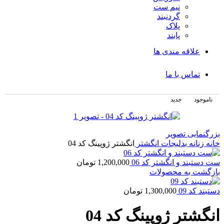
نیم ست
گردنبند
پلاک
پابند
علاقه مندی ها
تماس با ما
ناموجود
جدید
بزرگنمایی تصویر
خانه
زنانه
بدلیجات
انگشتر
انگشتر ژوپینگ کد 04
ست دستبند و انگشتر کد 06
1,200,000
تومان
بازگشت به محصولات
دستبند کد 09
1,300,000
تومان
انگشتر ژوپینگ کد 04