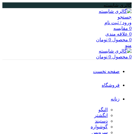
گالری شایسته
جستجو
ورود / ثبت نام
0
مقایسه
0
علاقه مندی
0
محصول
0
تومان
منو
0
محصول
0
تومان
صفحه نخست
فروشگاه
زنانه
النگو
انگشتر
دستبند
گوشواره
سرویس