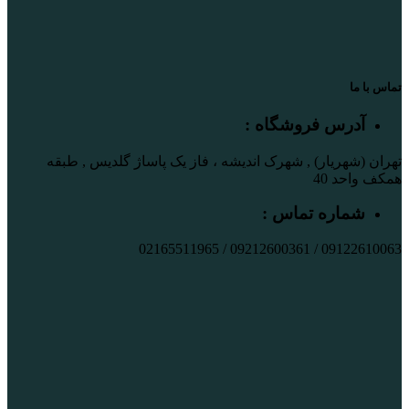
تماس با ما
آدرس فروشگاه :
تهران (شهریار) , شهرک اندیشه ، فاز یک پاساژ گلدیس , طبقه
همکف واحد 40
شماره تماس :
09122610063 / 09212600361 / 02165511965