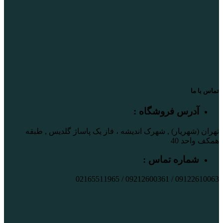
تماس با ما
آدرس فروشگاه :
تهران (شهریار) , شهرک اندیشه ، فاز یک پاساژ گلدیس , طبقه
همکف واحد 40
شماره تماس :
09122610063 / 09212600361 / 02165511965