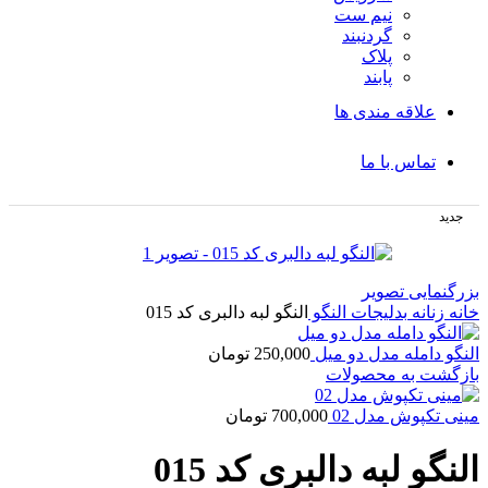
نیم ست
گردنبند
پلاک
پابند
علاقه مندی ها
تماس با ما
جدید
بزرگنمایی تصویر
خانه
زنانه
بدلیجات
النگو
النگو لبه دالبری کد 015
النگو دامله مدل دو میل
250,000
تومان
بازگشت به محصولات
مینی تکپوش مدل 02
700,000
تومان
النگو لبه دالبری کد 015