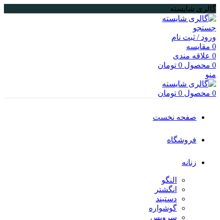
گالری شایسته
جستجو
ورود / ثبت نام
0
مقایسه
0
علاقه مندی
0
محصول
0
تومان
منو
0
محصول
0
تومان
صفحه نخست
فروشگاه
زنانه
النگو
انگشتر
دستبند
گوشواره
سرویس