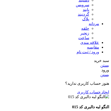
دستبند
سرویس
پابند
گردنبند
پلاک
مردانه
حلقه
زنجیر
ساعت
علاقه مندی
مقایسه
ورود / ثبت نام
سبد خرید
بستن
ورود
بستن
هنوز حساب کاربری ندارید؟
ایجاد حساب کاربری
النگو لبه دالبری کد 015