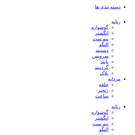
دسته بندی ها
زنانه
گوشواره
انگشتر
نیم ست
النگو
دستبند
سرویس
پابند
گردنبند
پلاک
مردانه
حلقه
زنجیر
ساعت
زنانه
گوشواره
انگشتر
نیم ست
النگو