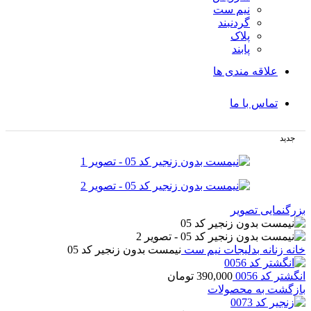
نیم ست
گردنبند
پلاک
پابند
علاقه مندی ها
تماس با ما
جدید
بزرگنمایی تصویر
خانه
زنانه
بدلیجات
نیم ست
نیمست بدون زنجیر کد 05
انگشتر کد 0056
390,000
تومان
بازگشت به محصولات