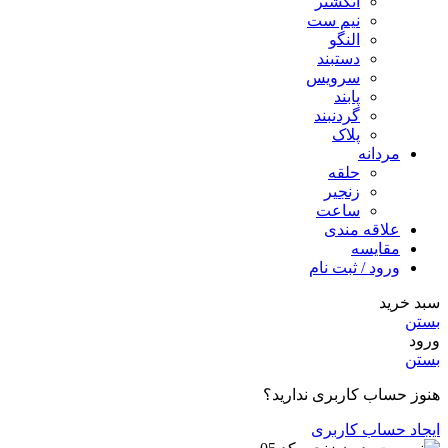
انگشتر
نیم ست
النگو
دستبند
سرویس
پابند
گردنبند
پلاک
مردانه
حلقه
زنجیر
ساعت
علاقه مندی
مقایسه
ورود / ثبت نام
سبد خرید
بستن
ورود
بستن
هنوز حساب کاربری ندارید؟
ایجاد حساب کاربری