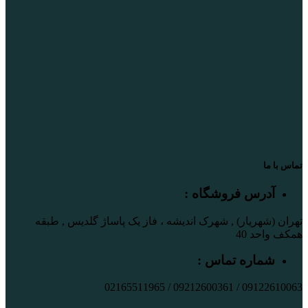
تماس با ما
آدرس فروشگاه :
تهران (شهریار) , شهرک اندیشه ، فاز یک پاساژ گلدیس , طبقه
همکف واحد 40
شماره تماس :
09122610063 / 09212600361 / 02165511965