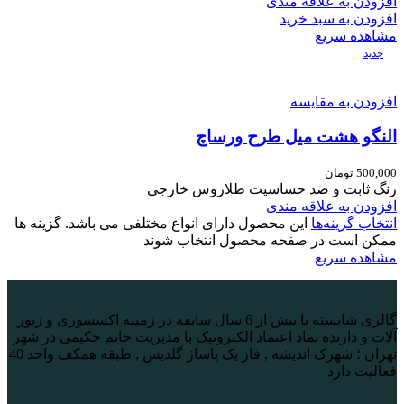
افزودن به علاقه مندی
افزودن به سبد خرید
مشاهده سریع
جدید
افزودن به مقایسه
النگو هشت میل طرح ورساچ
500,000
تومان
رنگ ثابت و ضد حساسیت طلاروس خارجی
افزودن به علاقه مندی
انتخاب گزینه‌ها
این محصول دارای انواع مختلفی می باشد. گزینه ها
ممکن است در صفحه محصول انتخاب شوند
مشاهده سریع
گالری شایسته با بیش از 6 سال سابقه در زمینه اکسسوری و زیور
آلات و دارنده نماد اعتماد الکترونیک با مدیریت خانم حکیمی در شهر
تهران ؛ شهرک اندیشه , فاز یک پاساژ گلدیس , طبقه همکف واحد 40
فعالیت دارد