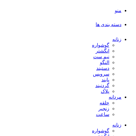
منو
دسته بندی ها
زنانه
گوشواره
انگشتر
نیم ست
النگو
دستبند
سرویس
پابند
گردنبند
پلاک
مردانه
حلقه
زنجیر
ساعت
زنانه
گوشواره