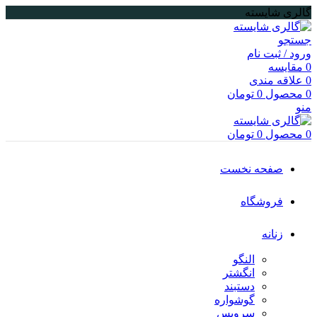
گالری شایسته
جستجو
ورود / ثبت نام
0
مقایسه
0
علاقه مندی
0
محصول
0
تومان
منو
0
محصول
0
تومان
صفحه نخست
فروشگاه
زنانه
النگو
انگشتر
دستبند
گوشواره
سرویس