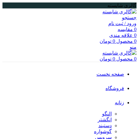
گالری شایسته
جستجو
ورود / ثبت نام
0
مقایسه
0
علاقه مندی
0
محصول
0
تومان
منو
0
محصول
0
تومان
صفحه نخست
فروشگاه
زنانه
النگو
انگشتر
دستبند
گوشواره
سرویس