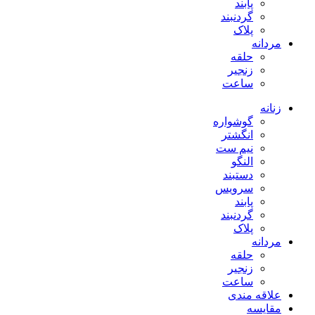
پابند
گردنبند
پلاک
مردانه
حلقه
زنجیر
ساعت
زنانه
گوشواره
انگشتر
نیم ست
النگو
دستبند
سرویس
پابند
گردنبند
پلاک
مردانه
حلقه
زنجیر
ساعت
علاقه مندی
مقایسه