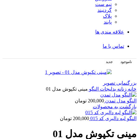
نیم ست
گردنبند
پلاک
پابند
علاقه مندی ها
تماس با ما
ناموجود
جدید
بزرگنمایی تصویر
خانه
زنانه
بدلیجات
النگو
مینی تکپوش مدل 01
النگو مدل تمدن
200,000
تومان
بازگشت به محصولات
النگو لبه دالبری کد 015
200,000
تومان
مینی تکپوش مدل 01