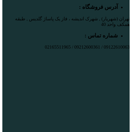
آدرس فروشگاه :
تهران (شهریار) , شهرک اندیشه ، فاز یک پاساژ گلدیس , طبقه
همکف واحد 40
شماره تماس :
09122610063 / 09212600361 / 02165511965