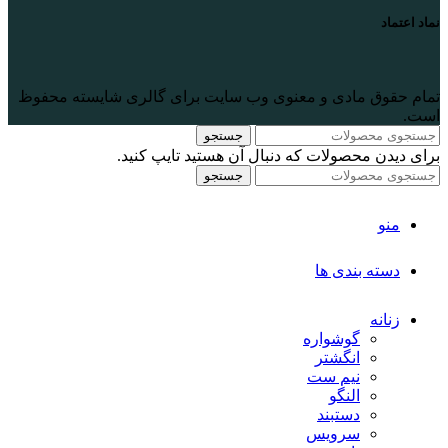
نماد اعتماد
تمام حقوق مادی و معنوی وب سایت برای گالری
شایسته
محفوظ
است.
جستجو
برای دیدن محصولات که دنبال آن هستید تایپ کنید.
جستجو
منو
دسته بندی ها
زنانه
گوشواره
انگشتر
نیم ست
النگو
دستبند
سرویس