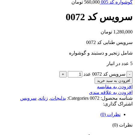
گوشواره کد 005
560,000
تومان
سرویس کد 0072
1,280,000
تومان
سرویس طنابی کد 0072
شامل زنجیر و دستبند و گوشواره
5 عدد در انبار
سرویس کد 0072 عدد
افزودن به سبد خرید
افزودن به مقایسه
افزودن به علاقه مندی
شناسه محصول:
0072
Categories:
بدلیجات
,
زنانه
,
سرویس
اشتراک گذاری:
نظرات (0)
نظرات (0)