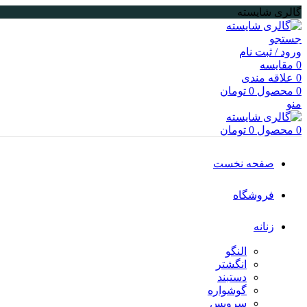
گالری شایسته
جستجو
ورود / ثبت نام
0
مقایسه
0
علاقه مندی
0
محصول
0
تومان
منو
0
محصول
0
تومان
صفحه نخست
فروشگاه
زنانه
النگو
انگشتر
دستبند
گوشواره
سرویس