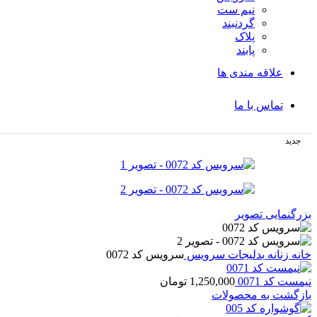
نیم ست
گردنبند
پلاک
پابند
علاقه مندی ها
تماس با ما
جدید
بزرگنمایی تصویر
خانه
زنانه
بدلیجات
سرویس
سرویس کد 0072
نیمست کد 0071
1,250,000
تومان
بازگشت به محصولات